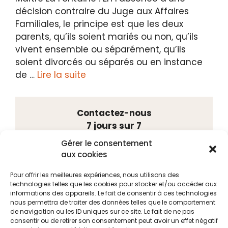
décision contraire du Juge aux Affaires
Familiales, le principe est que les deux
parents, qu’ils soient mariés ou non, qu’ils
vivent ensemble ou séparément, qu’ils
soient divorcés ou séparés ou en instance
de …
Lire la suite
Contactez-nous
7 jours sur 7
Tél. 02 41 88 75 55
Gérer le consentement
Port. 06 48 20 15 41
aux cookies
23, rue Louis Gain
49100 ANGERS
Pour offrir les meilleures expériences, nous utilisons des
technologies telles que les cookies pour stocker et/ou accéder aux
informations des appareils. Le fait de consentir à ces technologies
nous permettra de traiter des données telles que le comportement
Personnel de l’éducation,
de navigation ou les ID uniques sur ce site. Le fait de ne pas
consentir ou de retirer son consentement peut avoir un effet négatif
face aux risques de nos métiers la défense