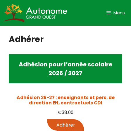
Aller
au
Menu
contenu
Adhérer
Adhésion pour l’année scolaire
2026 / 2027
Adhésion 26-27 : enseignants et pers. de
direction EN, contractuels CDI
€
38.00
Adhérer