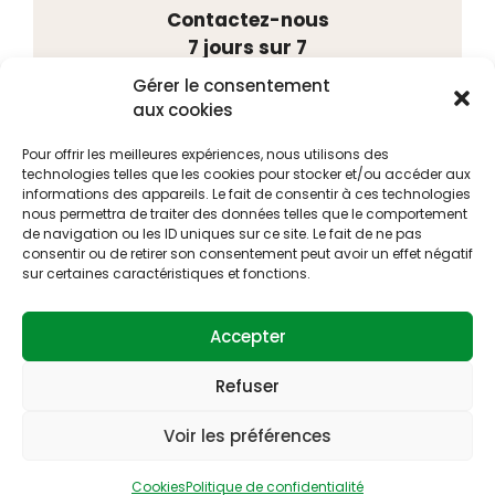
Contactez-nous
7 jours sur 7
Tél. 02 41 88 75 55
Gérer le consentement
Port. 06 48 20 15 41
aux cookies
23, rue Louis Gain
49100 ANGERS
Pour offrir les meilleures expériences, nous utilisons des
technologies telles que les cookies pour stocker et/ou accéder aux
informations des appareils. Le fait de consentir à ces technologies
nous permettra de traiter des données telles que le comportement
Personnel de l’éducation,
de navigation ou les ID uniques sur ce site. Le fait de ne pas
consentir ou de retirer son consentement peut avoir un effet négatif
face aux risques de nos métiers la défense
sur certaines caractéristiques et fonctions.
associative est
incontournable
Accepter
Adhérez en ligne
Refuser
Voir les préférences
©2026 Autonome Grand Ouest |
Mentions légales
|
Cookies
|
Confidentialité
|
Contact
Cookies
Politique de confidentialité