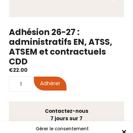
Adhésion 26-27 :
administratifs EN, ATSS,
ATSEM et contractuels
CDD
€
22.00
quantité
Adhérer
de
Adhésion
26-
27
Contactez-nous
:
7 jours sur 7
administratifs
Tél. 02 41 88 75 55
Gérer le consentement
EN,
Port. 06 48 20 15 41