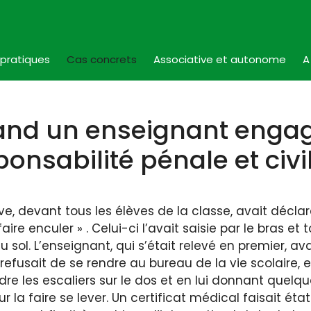
 pratiques
Cas concrets
Associative et autonome
A
nd un enseignant enga
ponsabilité pénale et civi
ve, devant tous les élèves de la classe, avait décla
faire enculer » . Celui-ci l’avait saisie par le bras et
 sol. L’enseignant, qui s’était relevé en premier, ava
i refusait de se rendre au bureau de la vie scolaire, e
re les escaliers sur le dos et en lui donnant quelq
r la faire se lever. Un certificat médical faisait éta