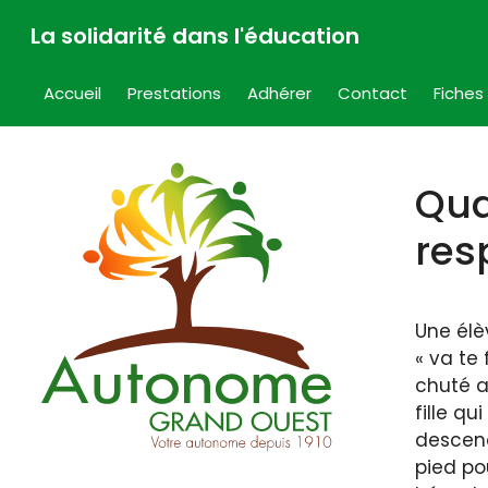
Aller
La solidarité dans l'éducation
au
contenu
Accueil
Prestations
Adhérer
Contact
Fiches
Qua
res
Une élè
« va te 
chuté au
fille qu
descend
pied pou