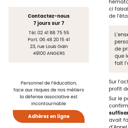
hématome
ci faisa
Contactez-nous
de l’ét
7 jours sur 7
Tél. 02 41 88 75 55
L’en
Port. 06 48 20 15 41
perso
23, rue Louis Gain
de pr
49100 ANGERS
que l
fait l
Sur l’a
Personnel de l’éducation,
profit d
face aux risques de nos métiers
la défense associative est
Sur le 
incontournable
confirm
suffisa
Adhérez en ligne
avait f
d’Appe