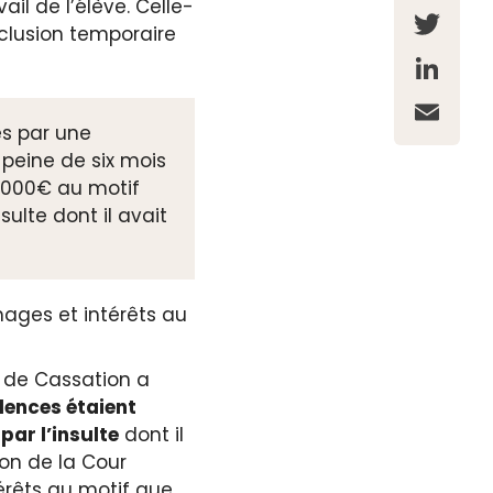
ail de l’élève. Celle-
F
exclusion temporaire
a
T
c
w
L
e
i
i
s par une
E
b
t
peine de six mois
n
m
o
1000€ au motif
t
k
a
sulte dont il avait
o
e
e
i
k
r
d
l
I
mages et intérêts au
n
r de Cassation a
olences étaient
par l’insulte
dont il
ion de la Cour
rêts au motif que