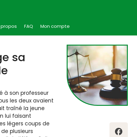
 propos
FAQ
Mon compte
ge sa
le
ré à son professeur
 tous les deux avaient
it traîné la jeune
n lui faisant
ues légers coups de
t de plusieurs