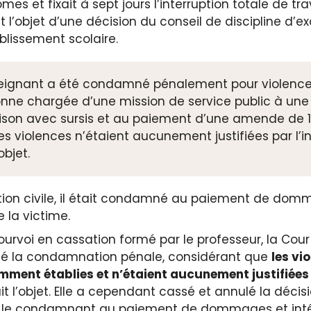
s et fixait à sept jours l’interruption totale de trav
it l’objet d’une décision du conseil de discipline d’
ablissement scolaire.
seignant a été condamné pénalement pour violence
nne chargée d’une mission de service public à une 
ison avec sursis et au paiement d’une amende de 
es violences n’étaient aucunement justifiées par l’in
’objet.
ction civile, il était condamné au paiement de dom
e la victime.
pourvoi en cassation formé par le professeur, la Cou
é la condamnation pénale, considérant que
les vi
mment établies et n’étaient aucunement justifiées 
ait l’objet. Elle a cependant cassé et annulé la décis
l le condamnant au paiement de dommages et inté