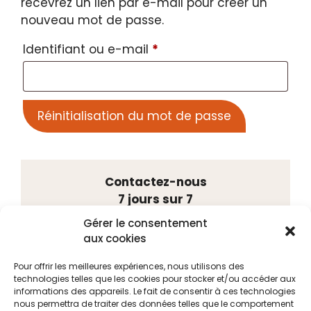
recevrez un lien par e-mail pour créer un
nouveau mot de passe.
Obligatoire
Identifiant ou e-mail
*
Réinitialisation du mot de passe
Contactez-nous
7 jours sur 7
Tél. 02 41 88 75 55
Gérer le consentement
Port. 06 48 20 15 41
aux cookies
23, rue Louis Gain
49100 ANGERS
Pour offrir les meilleures expériences, nous utilisons des
technologies telles que les cookies pour stocker et/ou accéder aux
informations des appareils. Le fait de consentir à ces technologies
nous permettra de traiter des données telles que le comportement