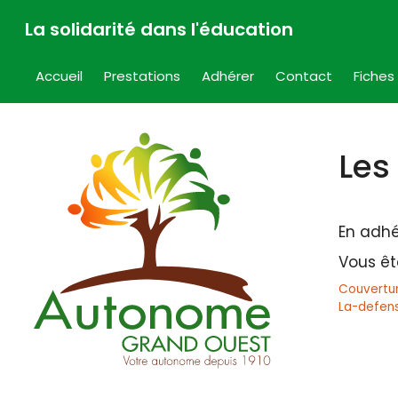
Aller
La solidarité dans l'éducation
au
contenu
Accueil
Prestations
Adhérer
Contact
Fiches
Les
En adhé
Vous êt
Couvertur
La-defens