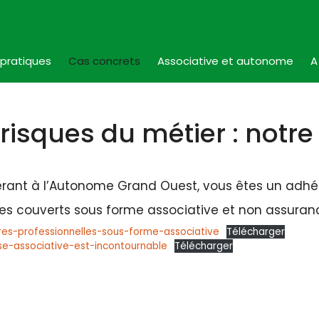
 pratiques
Cas concrets
Associative et autonome
A
 risques du métier : notre
rant à l’Autonome Grand Ouest, vous êtes un adhér
es couverts sous forme associative et non assuranc
es-professionnelles-sous-forme-associative
Télécharger
e-associative-est-incontournable
Télécharger