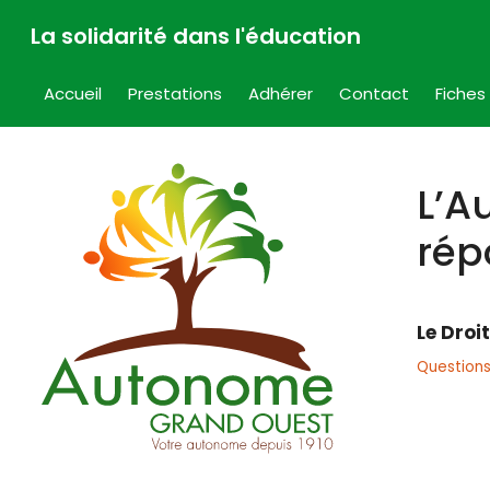
Aller
La solidarité dans l'éducation
au
contenu
Accueil
Prestations
Adhérer
Contact
Fiches
L’A
rép
Le Droit
Questions