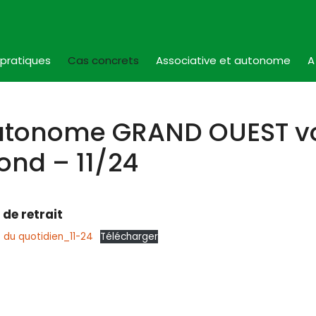
 pratiques
Cas concrets
Associative et autonome
A
utonome GRAND OUEST v
ond – 11/24
 de retrait
 du quotidien_11-24
Télécharger