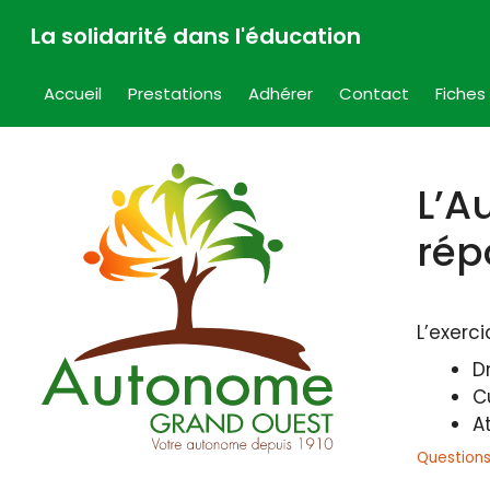
Aller
La solidarité dans l'éducation
au
contenu
Accueil
Prestations
Adhérer
Contact
Fiches
L’A
rép
L’exerc
Dr
C
A
Questions