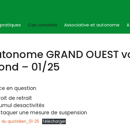
 pratiques
Cas concrets
Associative et autonome
A
utonome GRAND OUEST v
ond – 01/25
ice en question
oit de retrait
umul desactivités
ttaquer une mesure de suspension
 du quotidien_01-25
Télécharger