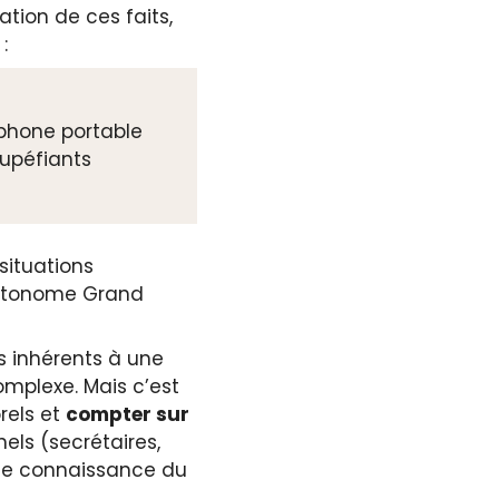
ation de ces faits,
:
éphone portable
upéfiants
situations
’Autonome Grand
s inhérents à une
complexe. Mais c’est
rels et
compter sur
els (secrétaires,
ite connaissance du