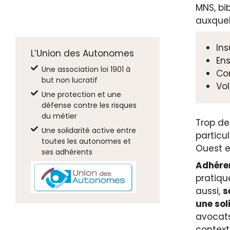
MNS, bib
auxquel
Ins
L’Union des Autonomes
Ens
Une association loi 1901 à
Co
but non lucratif
Vol
Une protection et une
défense contre les risques
du métier
Trop de
Une solidarité active entre
particu
toutes les autonomes et
Ouest e
ses adhérents
Adhérer
pratiqu
aussi,
s
une sol
avocats
context