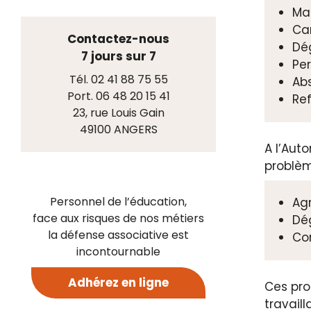
Mal
Ca
Contactez-nous
Dég
7 jours sur 7
Pe
Tél. 02 41 88 75 55
Ab
Port. 06 48 20 15 41
Re
23, rue Louis Gain
49100 ANGERS
A l’Aut
problèm
Personnel de l’éducation,
Agr
face aux risques de nos métiers
Dé
la défense associative est
Con
incontournable
Adhérez en ligne
Ces pro
travail