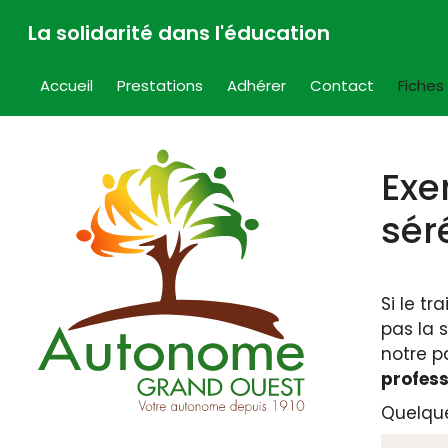
Aller
La solidarité dans l'éducation
au
contenu
Accueil
Prestations
Adhérer
Contact
Fiches
Exe
sér
Si le t
pas la 
notre p
profess
Quelque