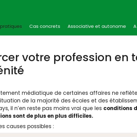
 pratiques
Cas concrets
Associative et autonome
A
rcer votre profession en 
énité
raitement médiatique de certaines affaires ne reflèt
situation de la majorité des écoles et des établisse
ays, il n’en reste pas moins vrai que les
conditions d
ions sont de plus en plus difficiles.
s causes possibles :