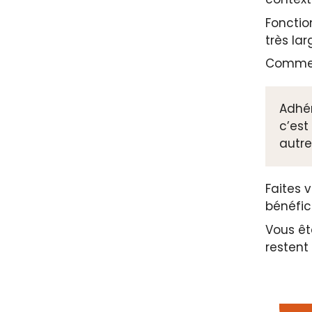
Fonctio
très la
Comme p
Adhé
c’est
autre
Faites 
bénéfic
Vous êt
restent