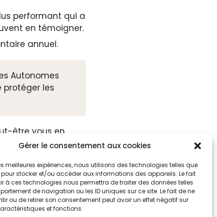
plus performant qui a
euvent en témoigner.
ntaire annuel.
des Autonomes
 protéger les
eut-être vous en
Gérer le consentement aux cookies
ger ces valeurs qui
 les meilleures expériences, nous utilisons des technologies telles que
défaut.
 pour stocker et/ou accéder aux informations des appareils. Le fait
r à ces technologies nous permettra de traiter des données telles
ortement de navigation ou les ID uniques sur ce site. Le fait de ne
ir ou de retirer son consentement peut avoir un effet négatif sur
aractéristiques et fonctions.