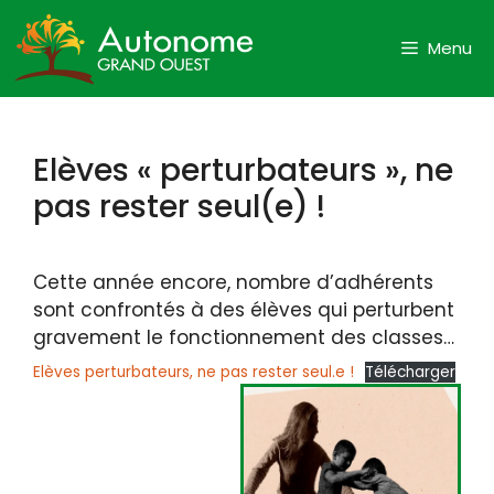
Aller
au
Menu
contenu
Elèves « perturbateurs », ne
pas rester seul(e) !
Cette année encore, nombre d’adhérents
sont confrontés à des élèves qui perturbent
gravement le fonctionnement des classes…
Elèves perturbateurs, ne pas rester seul.e !
Télécharger