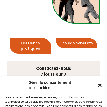
Les fiches
Les cas concrets
pratiques
Contactez-nous
7 jours sur 7
Tél. 02 41 88 75 55
Gérer le consentement
Port. 06 48 20 15 41
aux cookies
23, rue Louis Gain
49100 ANGERS
Pour offrir les meilleures expériences, nous utilisons des
technologies telles que les cookies pour stocker et/ou accéder aux
informations des appareils. Le fait de consentir à ces technologies